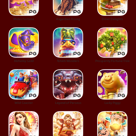
Midas Fortune
Asgardian Rising
Diner Delights
Alchemy Gold
Totem Wonders
Prosperity Fortune Tree
Wild Coaster
Legend of Perseus
Lucky Piggy