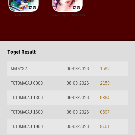
Gem Saviour
Honey Trap of Diao Chan
Togel Result
MALAYSIA
05-08-2026
1592
TOTOMACAU 0000
06-08-2026
2153
TOTOMACAU 1300
06-08-2026
9894
TOTOMACAU 1600
06-08-2026
0597
TOTOMACAU 1900
05-08-2026
9401