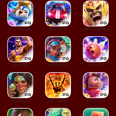
The Great Icescape
Speed Winner
Reel Royale Showdown
Mighty Mania
Funky Fortunez
Perfect Strike
Mayan Destiny
Inferno Mayhem
Fortune Horse