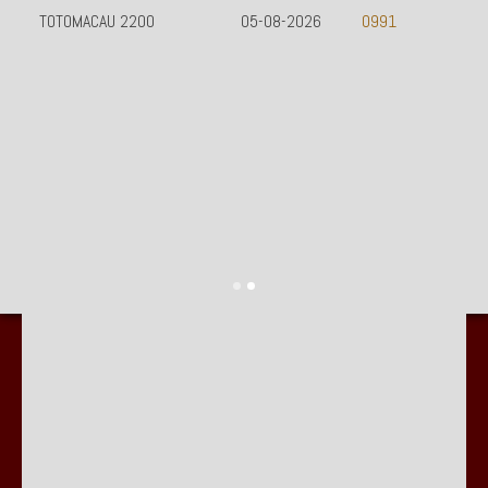
TOTOMACAU 2200
05-08-2026
0991