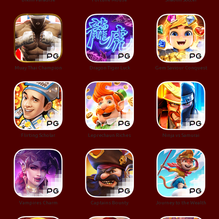
Muay Thai Champion
Dragon Tiger Luck
Gem Saviour Conquest
Flirting Scholar
Leprechaun Riches
Ninja vs Samurai
Vampires Charm
Captains Bounty
Journey to the Wealth