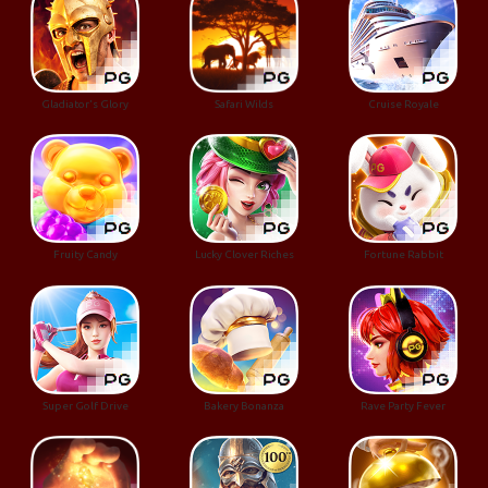
Gladiator's Glory
Safari Wilds
Cruise Royale
Fruity Candy
Lucky Clover Riches
Fortune Rabbit
Super Golf Drive
Bakery Bonanza
Rave Party Fever