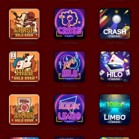
Crash Gold Rush
Crash Neon
Crash Classic
Hilo Gold Rush
Hilo Neon
Hilo Classic
Limbo Gold Rush
Limbo Neon
Limbo Classic