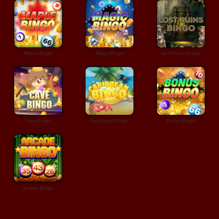
Maple Bingo
Magic Bingo
Lost Ruins Bingo
Cave Bingo
Caribbean Bingo
Bonus Bingo
Arcade Bingo