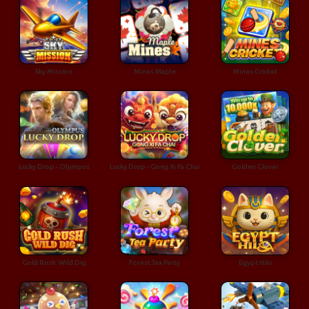
Sky Mission
Mines Maple
Mines Cricket
Lucky Drop - Olympus
Lucky Drop - Gong Xi Fa Chai
Golden Clover
Gold Rush: Wild Dig
Forest Tea Party
Egypt Hilo