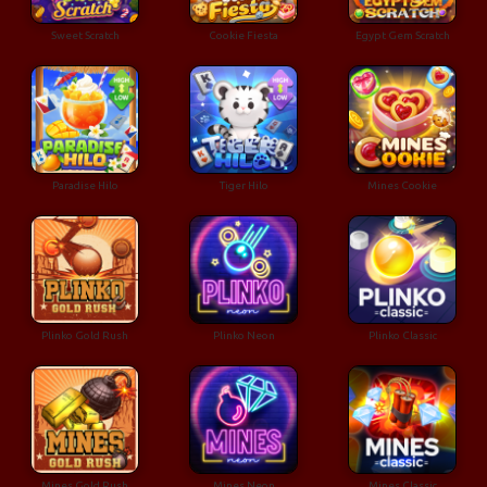
Sweet Scratch
Cookie Fiesta
Egypt Gem Scratch
Paradise Hilo
Tiger Hilo
Mines Cookie
Plinko Gold Rush
Plinko Neon
Plinko Classic
Mines Gold Rush
Mines Neon
Mines Classic