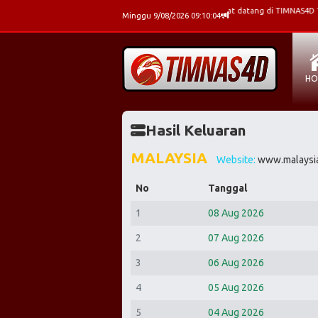
Selamat datang di TIMNAS4D Tog
Minggu 9/08/2026 09:10:05
HO
Hasil Keluaran
MALAYSIA
Website:
www.malaysia
No
Tanggal
1
08 Aug 2026
2
07 Aug 2026
3
06 Aug 2026
4
05 Aug 2026
5
04 Aug 2026