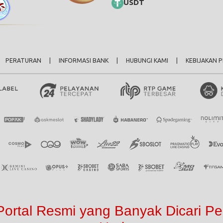
USDT
PERATURAN
|
INFORMASI BANK
|
HUBUNGI KAMI
|
KEBIJAKAN P
rtal Resmi yang Banyak Dicari P