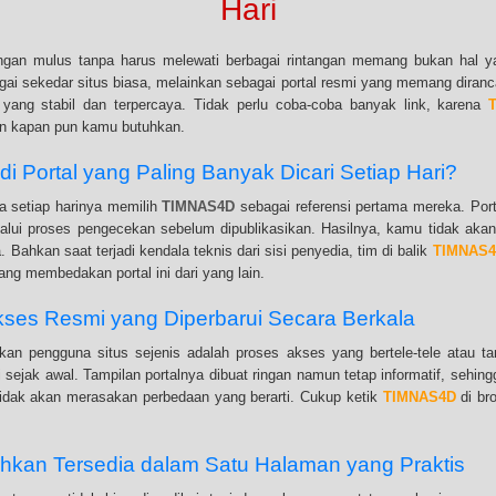
Hari
engan mulus tanpa harus melewati berbagai rintangan memang bukan hal y
ai sekedar situs biasa, melainkan sebagai portal resmi yang memang diranc
yang stabil dan terpercaya. Tidak perlu coba-coba banyak link, karena
kan kapan pun kamu butuhkan.
Portal yang Paling Banyak Dicari Setiap Hari?
a setiap harinya memilih
TIMNAS4D
sebagai referensi pertama mereka. Portal
elalui proses pengecekan sebelum dipublikasikan. Hasilnya, kamu tidak ak
 Bahkan saat terjadi kendala teknis dari sisi penyedia, tim di balik
TIMNAS
ang membedakan portal ini dari yang lain.
kses Resmi yang Diperbarui Secara Berkala
kan pengguna situs sejenis adalah proses akses yang bertele-tele atau tam
 sejak awal. Tampilan portalnya dibuat ringan namun tetap informatif, seh
idak akan merasakan perbedaan yang berarti. Cukup ketik
TIMNAS4D
di br
kan Tersedia dalam Satu Halaman yang Praktis