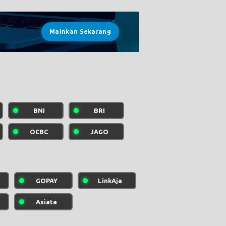
Mainkan Sekarang
BNI
BRI
OCBC
JAGO
GOPAY
LinkAja
Axiata