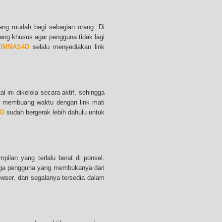
ang mudah bagi sebagian orang. Di
ang khusus agar pengguna tidak lagi
TIMNAS4D
selalu menyediakan link
 ini dikelola secara aktif, sehingga
an membuang waktu dengan link mati
4D
sudah bergerak lebih dahulu untuk
pilan yang terlalu berat di ponsel.
ingga pengguna yang membukanya dari
owser, dan segalanya tersedia dalam