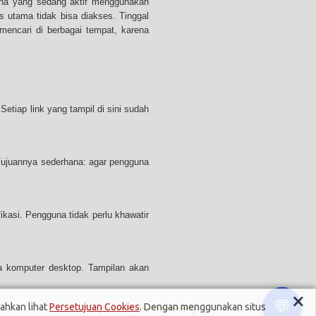
una yang sedang aktif menggunakan
us utama tidak bisa diakses. Tinggal
mencari di berbagai tempat, karena
Setiap link yang tampil di sini sudah
 Tujuannya sederhana: agar pengguna
kasi. Pengguna tidak perlu khawatir
ga komputer desktop. Tampilan akan
×
💬
ahkan lihat
Persetujuan Cookies
. Dengan menggunakan situs