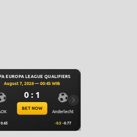
6/8/2026
y 2
Super Power Bank
FA EUROPA LEAGUE QUALIFIERS
August 7, 2026 — 00:00 WIB
0 : 0
Next
BET NOW
oln Red
Omonia
s (n)
Nicosia
gy
Mahjong Wilds 2
25
-0.77
0.25
0.65