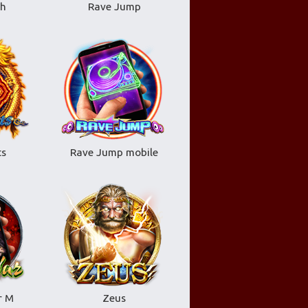
gh
Rave Jump
ts
Rave Jump mobile
r M
Zeus