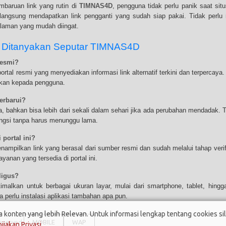
baruan link yang rutin di
TIMNAS4D
, pengguna tidak perlu panik saat sit
 langsung mendapatkan link pengganti yang sudah siap pakai. Tidak perlu 
alaman yang mudah diingat.
g Ditanyakan Seputar TIMNAS4D
reek Gods
Coin Spinner
Loy Krath
resmi?
rtal resmi yang menyediakan informasi link alternatif terkini dan terpercaya. 
asikan kepada pengguna.
perbarui?
, bahkan bisa lebih dari sekali dalam sehari jika ada perubahan mendadak.
ungsi tanpa harus menunggu lama.
portal ini?
ampilkan link yang berasal dari sumber resmi dan sudah melalui tahap verifi
anan yang tersedia di portal ini.
anesha Jr.
Aladdins lamp
Monster Hu
ligus?
imalkan untuk berbagai ukuran layar, mulai dari smartphone, tablet, hing
perlu instalasi aplikasi tambahan apa pun.
 konten yang lebih Relevan. Untuk informasi lengkap tentang cookies sil
Reserved.
MOBILE
WAP
ijakan Privasi
.