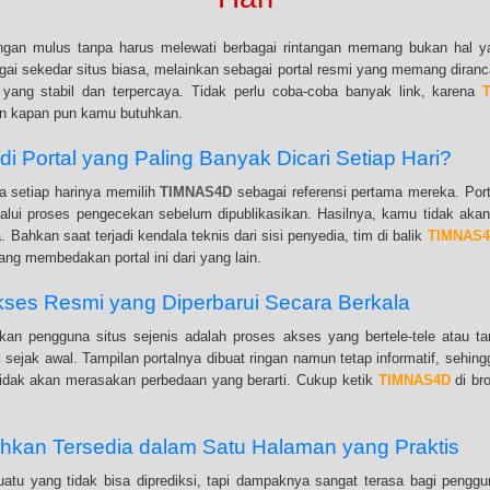
engan mulus tanpa harus melewati berbagai rintangan memang bukan hal y
ai sekedar situs biasa, melainkan sebagai portal resmi yang memang diranc
yang stabil dan terpercaya. Tidak perlu coba-coba banyak link, karena
kan kapan pun kamu butuhkan.
Portal yang Paling Banyak Dicari Setiap Hari?
ating Market
Baseball Fever
Football Fe
a setiap harinya memilih
TIMNAS4D
sebagai referensi pertama mereka. Portal
elalui proses pengecekan sebelum dipublikasikan. Hasilnya, kamu tidak ak
 Bahkan saat terjadi kendala teknis dari sisi penyedia, tim di balik
TIMNAS
ang membedakan portal ini dari yang lain.
kses Resmi yang Diperbarui Secara Berkala
kan pengguna situs sejenis adalah proses akses yang bertele-tele atau tam
 sejak awal. Tampilan portalnya dibuat ringan namun tetap informatif, seh
idak akan merasakan perbedaan yang berarti. Cukup ketik
TIMNAS4D
di br
Mr. Miser
Lucky Tigers
Acrobati
kan Tersedia dalam Satu Halaman yang Praktis
atu yang tidak bisa diprediksi, tapi dampaknya sangat terasa bagi pengg