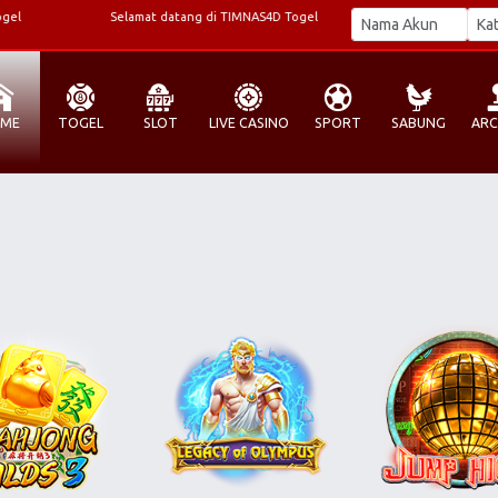
Selamat datang di TIMNAS4D Togel
ME
TOGEL
SLOT
LIVE CASINO
SPORT
SABUNG
ARC