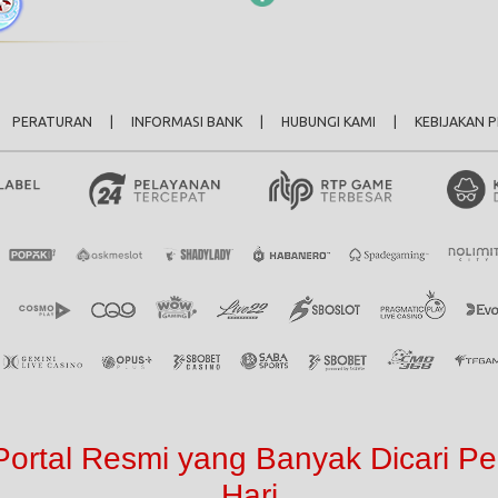
PERATURAN
|
INFORMASI BANK
|
HUBUNGI KAMI
|
KEBIJAKAN P
rror Mirror
Treasure Koi
The Dragon B
Wealth 
t 666 Deluxe
Hong Kong Flavor
Diamond Fr
rtal Resmi yang Banyak Dicari P
Hari