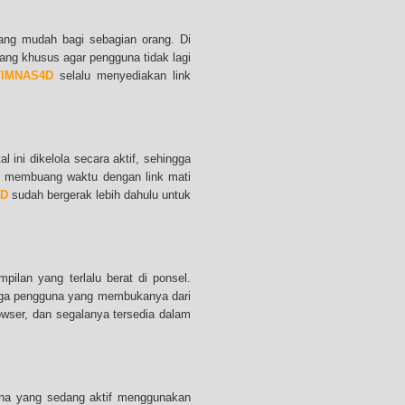
ang mudah bagi sebagian orang. Di
ang khusus agar pengguna tidak lagi
TIMNAS4D
selalu menyediakan link
ver M
888 Cai Shen
 ini dikelola secara aktif, sehingga
an membuang waktu dengan link mati
4D
sudah bergerak lebih dahulu untuk
pilan yang terlalu berat di ponsel.
ingga pengguna yang membukanya dari
owser, dan segalanya tersedia dalam
cs
Dragon Koi
una yang sedang aktif menggunakan