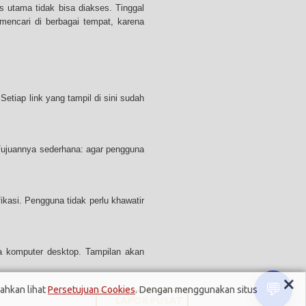
us utama tidak bisa diakses. Tinggal
mencari di berbagai tempat, karena
ong
King Kong Shake
Setiap link yang tampil di sini sudah
 Tujuannya sederhana: agar pengguna
kasi. Pengguna tidak perlu khawatir
nter
King of Atlantis
ga komputer desktop. Tampilan akan
×
💬
ahkan lihat
Persetujuan Cookies
. Dengan menggunakan situs
LAPOR PUSAT