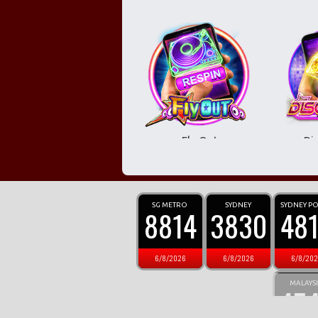
Fly Out
Di
SG METRO
SYDNEY
SYDNEY P
8814
3830
48
6/8/2026
6/8/2026
6/8/20
MALAYS
45
Fa Cai Shen 2
Mo