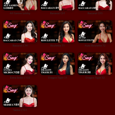
All Games Lobby
Baccarat C01
Baccarat C05
Baccarat C14
Roulette 71
Auto Roulette 72
Extra Sicbo C132
Dragon Tiger 31
Dragon Tiger 32
Sedie C151