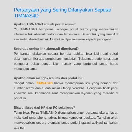
Pertanyaan yang Sering Ditanyakan Seputar
TIMNAS4D
Apakah TIMNAS4D adalah portal resmi?
Ya.
TIMNAS4D
beroperasi sebagai portal resmi yang menyediakan
informasi link alternatif terkini dan terpercaya. Setiap link yang tampil di
sini sudah diverifikasi aktif sebelum dipublikasikan kepada pengguna.
Seberapa sering link alternatif diperbarui?
Pembaruan dilakukan secara berkala, bahkan bisa lebih dari sekali
dalam sehari jika ada perubahan mendadak. Tujuannya sederhana: agar
pengguna selalu punya jalur masuk yang berfungsi tanpa harus
menunggu lama.
Apakah aman mengakses link dari portal ini?
Sangat aman.
TIMNAS4D
hanya menampilkan link yang berasal dari
sumber resmi dan sudah melalui tahap verifikasi. Pengguna tidak perlu
khawatir soal keamanan saat menggunakan layanan yang tersedia di
portal ini.
Bisa diakses dari HP dan PC sekaligus?
Tentu bisa. Portal
TIMNAS4D
dioptimalkan untuk berbagai ukuran layar,
mulai dari smartphone, tablet, hingga komputer desktop. Tampilan akan
menyesuaikan secara otomatis tanpa perlu instalasi aplikasi tambahan
apa pun.