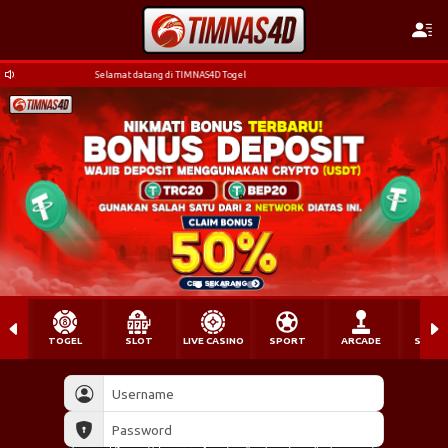
Selamat datang di TIMNAS4D Togel
TOGEL
SLOT
LIVE CASINO
SPORT
ARCADE
SABU