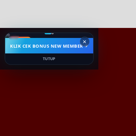
PROMO
KLIK CEK BONUS NEW MEMBER
TUTUP