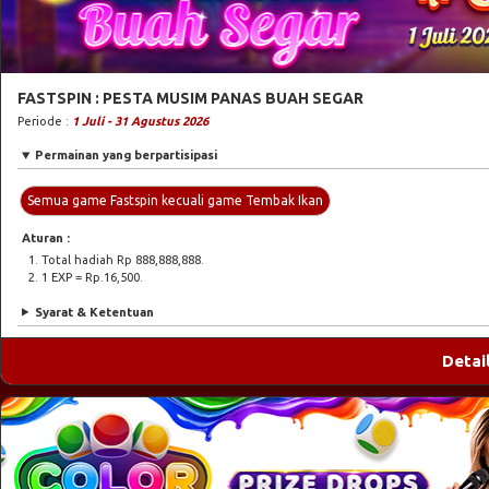
FASTSPIN : PESTA MUSIM PANAS BUAH SEGAR
Periode :
1 Juli - 31 Agustus 2026
Permainan yang berpartisipasi
Semua game Fastspin kecuali game Tembak Ikan
Aturan :
Total hadiah Rp 888,888,888.
1 EXP = Rp.16,500.
Syarat & Ketentuan
Detai