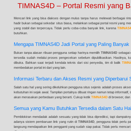
TIMNAS4D – Portal Resmi yang Ba
Mencari link yang bisa diakses dengan mulus tanpa harus melewati berbagai ri
hadir bukan sebagai sekedar situs biasa, melainkan sebagai portal resmi yang m
yang stabil dan terpercaya. Tidak perlu coba-coba banyak link, karena
TIMNAS
butuhkan.
Mengapa TIMNAS4D Jadi Portal yang Paling Banyak D
Bukan tanpa alasan ribuan pengguna setiap harinya memilih
TIMNAS4D
sebagai r
tersedia sudah melalui proses pengecekan sebelum dipublikasikan. Hasilnya, 
dibuka. Bahkan saat terjadi kendala teknis dari sisi penyedia, tim di balik
TIMN
membedakan portal ini dari yang lain.
Informasi Terbaru dan Akses Resmi yang Diperbarui 
Salah satu hal yang sering dikeluhkan pengguna situs sejenis adalah proses akses 
kebutuhan ini sejak awal. Tampilan portalnya dibuat ringan namun tetap informa
akan merasakan perbedaan yang berarti. Cukup ketik
TIMNAS4D
di browser, dan 
Semua yang Kamu Butuhkan Tersedia dalam Satu Hal
Pemblokiran mendadak adalah sesuatu yang tidak bisa diprediksi, tapi dampak
adanya sistem pembaruan link yang rutin di
TIMNAS4D
, pengguna tidak perlu pa
langsung mendapatkan link pengganti yang sudah siap pakai. Tidak perlu mencar