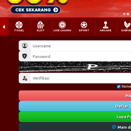
TOGEL
SLOT
LIVE CASINO
SPORT
ARCADE
SABU
Reme
Ma
Daftar 
Lupa P
Main d