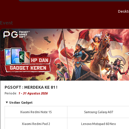
Deskt
Event
PGSOFT : MERDEKA KE 81 !
Periode:
1 - 31 Agustus 2026
Undian Gadget
Xiaomi Redmi Note 15
Samsung Galaxy A07
Xiaomi Redmi Pad 2
Lenovo Motopad 60 Neo