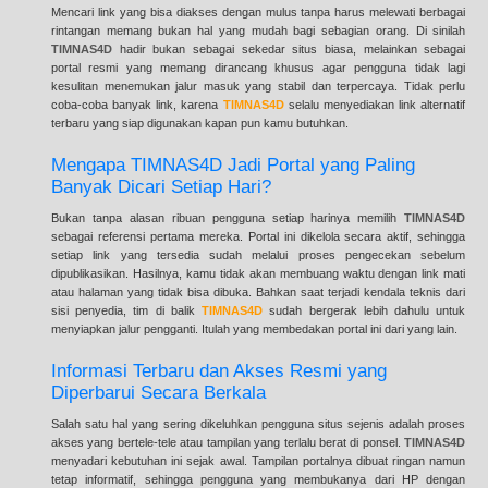
Mencari link yang bisa diakses dengan mulus tanpa harus melewati berbagai
rintangan memang bukan hal yang mudah bagi sebagian orang. Di sinilah
TIMNAS4D
hadir bukan sebagai sekedar situs biasa, melainkan sebagai
portal resmi yang memang dirancang khusus agar pengguna tidak lagi
kesulitan menemukan jalur masuk yang stabil dan terpercaya. Tidak perlu
coba-coba banyak link, karena
TIMNAS4D
selalu menyediakan link alternatif
terbaru yang siap digunakan kapan pun kamu butuhkan.
Mengapa TIMNAS4D Jadi Portal yang Paling
Banyak Dicari Setiap Hari?
Bukan tanpa alasan ribuan pengguna setiap harinya memilih
TIMNAS4D
sebagai referensi pertama mereka. Portal ini dikelola secara aktif, sehingga
setiap link yang tersedia sudah melalui proses pengecekan sebelum
dipublikasikan. Hasilnya, kamu tidak akan membuang waktu dengan link mati
atau halaman yang tidak bisa dibuka. Bahkan saat terjadi kendala teknis dari
sisi penyedia, tim di balik
TIMNAS4D
sudah bergerak lebih dahulu untuk
menyiapkan jalur pengganti. Itulah yang membedakan portal ini dari yang lain.
Informasi Terbaru dan Akses Resmi yang
Diperbarui Secara Berkala
Salah satu hal yang sering dikeluhkan pengguna situs sejenis adalah proses
akses yang bertele-tele atau tampilan yang terlalu berat di ponsel.
TIMNAS4D
menyadari kebutuhan ini sejak awal. Tampilan portalnya dibuat ringan namun
tetap informatif, sehingga pengguna yang membukanya dari HP dengan