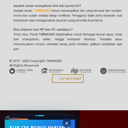
Apakah aman mengakses link dari portal ini?
Sangat aman.
TIMNAS4D
hanya menampilkan link yang berasal dari sumber
resmi dan sudah melalui tahap verifikasi. Pengguna tidak perlu khawatir soal
keamanan saat menggunakan layanan yang tersedia di portal ini.
Bisa diakses dari HP dan PC sekaligus?
Tentu bisa. Portal
TIMNAS4D
dioptimalkan untuk berbagai ukuran layar, mulai
dari smartphone, tablet, hingga komputer desktop. Tampilan akan
menyesuaikan secara otomatis tanpa perlu instalasi aplikasi tambahan apa
pun.
© 2015 - 2026 Copyright TIMNAS4D.
All Rights Reserved.
LAPOR PUSAT
PROMO
KLIK CEK BONUS HARIAN