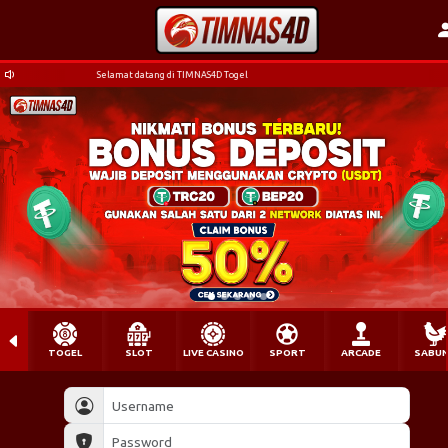
Selamat datang di TIMNAS4D Togel
TOGEL
SLOT
LIVE CASINO
SPORT
ARCADE
SABU