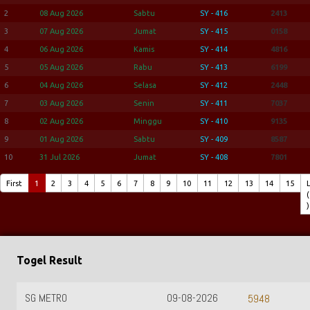
2
08 Aug 2026
Sabtu
SY - 416
2413
3
07 Aug 2026
Jumat
SY - 415
0158
4
06 Aug 2026
Kamis
SY - 414
4816
5
05 Aug 2026
Rabu
SY - 413
6199
6
04 Aug 2026
Selasa
SY - 412
2448
7
03 Aug 2026
Senin
SY - 411
7037
8
02 Aug 2026
Minggu
SY - 410
9135
9
01 Aug 2026
Sabtu
SY - 409
8587
10
31 Jul 2026
Jumat
SY - 408
7801
First
1
2
3
4
5
6
7
8
9
10
11
12
13
14
15
(
)
Togel Result
SG METRO
09-08-2026
5948