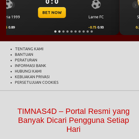
0 : 0
Previous
Ne
BET NOW
Sevilla
Rayo Vallecano
0.25
0.95
-0.25
0.95
TENTANG KAMI
BANTUAN
PERATURAN
INFORMASI BANK
HUBUNGI KAMI
KEBIJAKAN PRIVASI
PERSETUJUAN COOKIES
TIMNAS4D – Portal Resmi yang
Banyak Dicari Pengguna Setiap
Hari